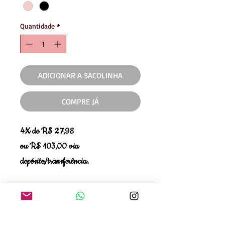
Quantidade
*
ADICIONAR A SACOLINHA
COMPRE JÁ
4X de R$ 27,98
ou R$ 103,00 via
depósito/transferência.
Se teve alguma dúvida ao comprar,
quer verificar disponibilidade de
tamanho ou cor, entre em contato com