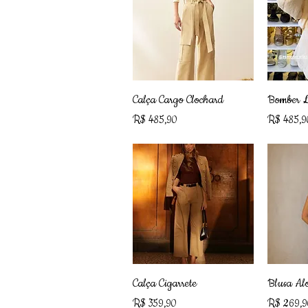
Visualização rápida
Visu
Calça Cargo Clochard
Bomber L
Preço
Preço
R$ 485,90
R$ 485,9
Visualização rápida
Visu
Calça Cigarrete
Blusa Al
Preço
Preço
R$ 359,90
R$ 269,9