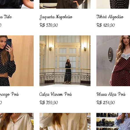
alização rápida
Visualização rápida
Visualização r
a Tule
Jaqueta Napoleão
Tshirt Algodão
Preço
Preço
0
R$ 539,90
R$ 129,90
alização rápida
Visualização rápida
Visualização r
rcego Poá
Calça Harem Poá
Blusa Alça Poá
Preço
Preço
0
R$ 359,90
R$ 251,90