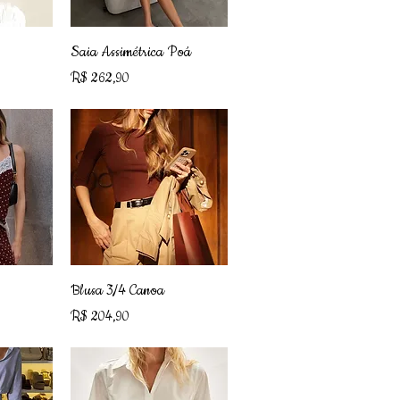
ápida
Visualização rápida
Saia Assimétrica Poá
Preço
R$ 262,90
ápida
Visualização rápida
Blusa 3/4 Canoa
Preço
R$ 204,90