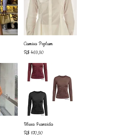
ápida
Visualização rápida
Camisa Peplum
Preço
R$ 469,90
ápida
Visualização rápida
Blusa Franzida
Preço
R$ 170,90