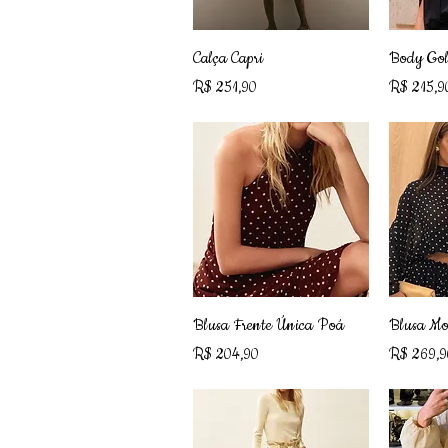
Visualização rápida
Visu
Calça Capri
Body Gol
Preço
Preço
R$ 251,90
R$ 215,9
Visualização rápida
Visu
Blusa Frente Única Poá
Blusa Mo
Preço
Preço
R$ 204,90
R$ 269,9