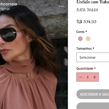
Vestido com Baba
SKU: 38224
Preço
R$ 504,90
Cores
*
Tamanhos
*
Selecionar
Quantidade
*
ADICIONAR A SA