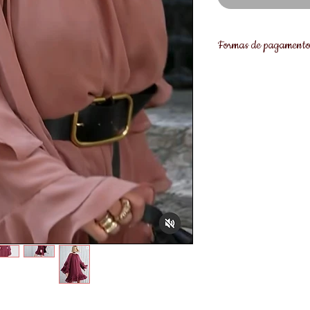
Formas de pagament
8% de desconto pagan
Pix
Se teve alguma dúvida
disponibilidade de t
a gente!❤️WhatsApp 