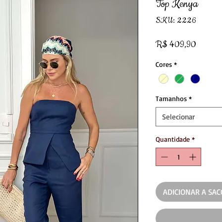
Top Kenya
SKU: 2226
Preço
R$ 409,90
Cores
*
Tamanhos
*
Selecionar
Quantidade
*
ADICIONAR A SA