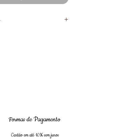
o
do via Transferência Bancária ou
 ao comprar, quer verificar
amanho ou cor, entre em contato com
11 99663-8924
Formas de Pagamento
Cartão em até 10
X sem juros