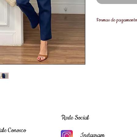
Formas de pagament
8% de desconto pagan
Pix
Se teve alguma dúvida
disponibilidade de t
a gente!❤️WhatsApp 
Rede Social
ale Conosco
Instagram