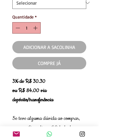
Quantidade
*
ADICIONAR A SACOLINHA
COMPRE JÁ
3X de R$ 30.30
ou R$ 84.00 via
depósito/transferência
Se teve alguma dúvida ao comprar,
quer verificar disponibilidade de
tamanho ou cor, entre em contato com