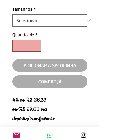
Tamanhos
*
Quantidade
*
ADICIONAR A SACOLINHA
COMPRE JÁ
4X de R$ 26,23
ou R$ 97.00 via
depósito/transferência
Se teve alguma dúvida ao comprar,