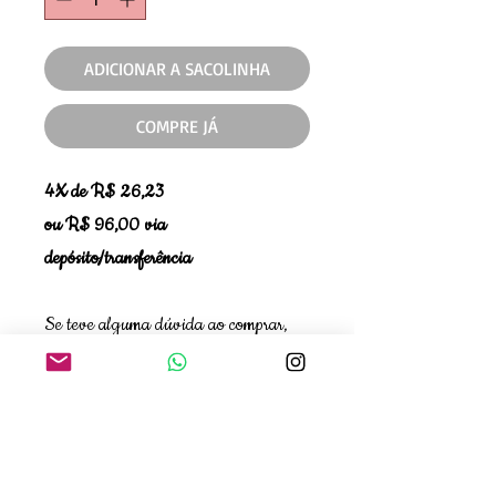
ADICIONAR A SACOLINHA
COMPRE JÁ
4X de R$ 26,23
ou R$ 96,00 via
depósito/transferência
Se teve alguma dúvida ao comprar,
quer verificar disponibilidade de
tamanho ou cor, entre em contato com
a gente!❤️WhatsApp 11 99663-
8924 - Ana