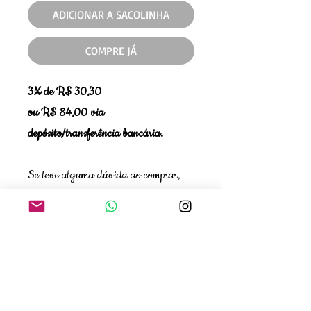
ADICIONAR A SACOLINHA
COMPRE JÁ
3X de R$ 30,30
ou R$ 84,00 via
depósito/transferência bancária.
Se teve alguma dúvida ao comprar,
quer verificar disponibilidade de
tamanho ou cor, entre em contato com
a gente!❤️WhatsApp 11 99663-
8924 - Ana
NÃO TROCAMOS PEÇAS EM