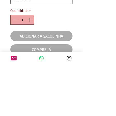
Quantidade
*
ADICIONAR A SACOLINHA
COMPRE JÁ
em Veludo Cotelê - MODELAGEM
OVER
Formas de pagamento
8% de desconto pagando via
Transferência Bancária ou Pix
Contato