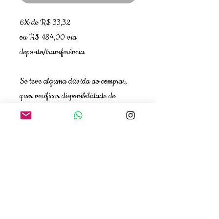
6X de R$ 33,32
ou R$ 184,00 via
depósito/transferência
Se teve alguma dúvida ao comprar,
quer verificar disponibilidade de
tamanho ou cor, entre em contato com
a gente!❤️WhatsApp 11 99663-
8924 - Ana
NÃO TROCAMOS PEÇAS EM
PROMOÇÃO