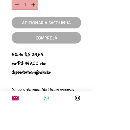
ADICIONAR A SACOLINHA
COMPRE JÁ
6X de R$ 26,65
ou R$ 147,00 via
depósito/transferência
Se teve alguma dúvida ao comprar,
quer verificar disponibilidade de
tamanho ou cor, entre em contato com
a gente!❤️WhatsApp 11 99663-
8924 - Ana