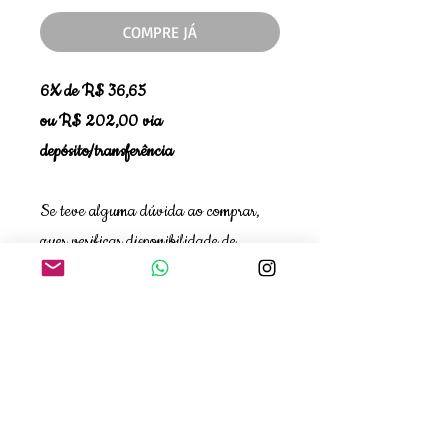
COMPRE JÁ
6X de R$ 36,65
ou R$ 202,00 via
depósito/transferência
Se teve alguma dúvida ao comprar,
quer verificar disponibilidade de
tamanho ou cor, entre em contato com
a gente!❤️WhatsApp 11 99663-
8924 - Ana
NÃO TROCAMOS PEÇAS EM
PROMOÇÃO