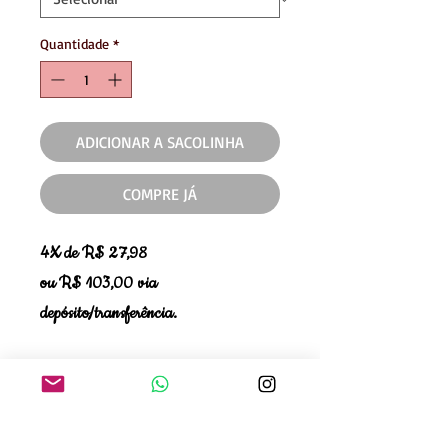
Quantidade
*
ADICIONAR A SACOLINHA
COMPRE JÁ
4X de R$ 27,98
ou R$ 103,00 via
depósito/transferência.
Se teve alguma dúvida ao comprar,
quer verificar disponibilidade de
tamanho ou cor, entre em contato com