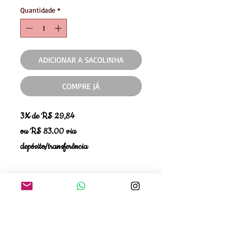
Quantidade
*
ADICIONAR A SACOLINHA
COMPRE JÁ
3X de R$ 29,84
ou R$ 83.00 via
depósito/transferência
Se teve alguma dúvida ao comprar,
quer verificar disponibilidade de
tamanho ou cor, entre em contato com
a gente!❤️WhatsApp 11 99663-